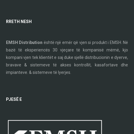
RRETH NESH
EMSH Distribution
është një emër që vjen si produkt i EMSH. Në
bazë të eksperiencës 30 vjeçare të kompanisë mëmë, kjo
kompani vjen tek klientët e saj duke sjellë distribucionin e dyerve,
bravave & sistemeve të akses kontrollit, kasafortave dhe
impianteve. & sistemeve të lyerjes.
PJESË E