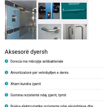
Aksesorë dyersh
Doreza me mbrojtje antibakteriale
Amortizatorë për vetmbylljen e derës
Xham kundra zjarrit
Gomina rezistente ndaj zjarrit, tymit
Bojëra elektrostatike rezistente ndaj gërvishtjeve dhe