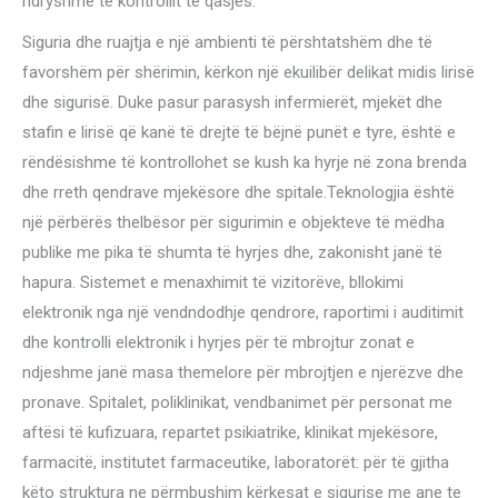
ndryshme të kontrollit të qasjes.
Siguria dhe ruajtja e një ambienti të përshtatshëm dhe të
favorshëm për shërimin, kërkon një ekuilibër delikat midis lirisë
dhe sigurisë. Duke pasur parasysh infermierët, mjekët dhe
stafin e lirisë që kanë të drejtë të bëjnë punët e tyre, është e
rëndësishme të kontrollohet se kush ka hyrje në zona brenda
dhe rreth qendrave mjekësore dhe spitale.Teknologjia është
një përbërës thelbësor për sigurimin e objekteve të mëdha
publike me pika të shumta të hyrjes dhe, zakonisht janë të
hapura. Sistemet e menaxhimit të vizitorëve, bllokimi
elektronik nga një vendndodhje qendrore, raportimi i auditimit
dhe kontrolli elektronik i hyrjes për të mbrojtur zonat e
ndjeshme janë masa themelore për mbrojtjen e njerëzve dhe
pronave. Spitalet, poliklinikat, vendbanimet për personat me
aftësi të kufizuara, repartet psikiatrike, klinikat mjekësore,
farmacitë, institutet farmaceutike, laboratorët: për të gjitha
këto struktura ne përmbushim kërkesat e sigurise me ane te