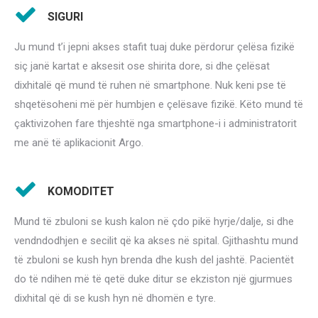
SIGURI
Ju mund t’i jepni akses stafit tuaj duke përdorur çelësa fizikë
siç janë kartat e aksesit ose shirita dore, si dhe çelësat
dixhitalë që mund të ruhen në smartphone. Nuk keni pse të
shqetësoheni më për humbjen e çelësave fizikë. Këto mund të
çaktivizohen fare thjeshtë nga smartphone-i i administratorit
me anë të aplikacionit Argo.
KOMODITET
Mund të zbuloni se kush kalon në çdo pikë hyrje/dalje, si dhe
vendndodhjen e secilit që ka akses në spital. Gjithashtu mund
të zbuloni se kush hyn brenda dhe kush del jashtë. Pacientët
do të ndihen më të qetë duke ditur se ekziston një gjurmues
dixhital që di se kush hyn në dhomën e tyre.