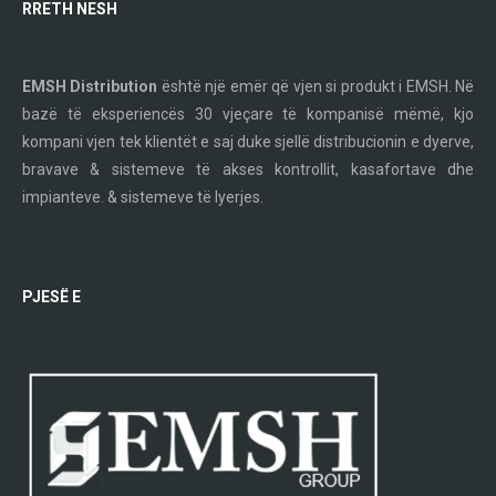
RRETH NESH
EMSH Distribution
është një emër që vjen si produkt i EMSH. Në
bazë të eksperiencës 30 vjeçare të kompanisë mëmë, kjo
kompani vjen tek klientët e saj duke sjellë distribucionin e dyerve,
bravave & sistemeve të akses kontrollit, kasafortave dhe
impianteve. & sistemeve të lyerjes.
PJESË E