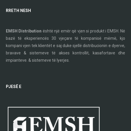
RRETH NESH
EMSH Distribution
është një emër që vjen si produkt i EMSH. Në
bazë të eksperiencës 30 vjeçare të kompanisë mëmë, kjo
kompani vjen tek klientët e saj duke sjellë distribucionin e dyerve,
bravave & sistemeve të akses kontrollit, kasafortave dhe
impianteve. & sistemeve të lyerjes.
PJESË E