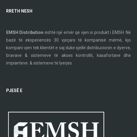
RRETH NESH
EMSH Distribution
është një emër që vjen si produkt i EMSH. Në
bazë të eksperiencës 30 vjeçare të kompanisë mëmë, kjo
kompani vjen tek klientët e saj duke sjellë distribucionin e dyerve,
bravave & sistemeve të akses kontrollit, kasafortave dhe
impianteve. & sistemeve të lyerjes.
PJESË E