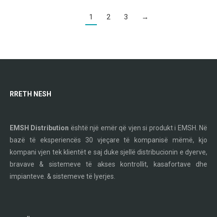
1
2
3
→
RRETH NESH
EMSH Distribution
është një emër që vjen si produkt i EMSH. Në
bazë të eksperiencës 30 vjeçare të kompanisë mëmë, kjo
kompani vjen tek klientët e saj duke sjellë distribucionin e dyerve,
bravave & sistemeve të akses kontrollit, kasafortave dhe
impianteve. & sistemeve të lyerjes.