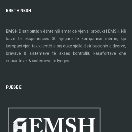
RRETH NESH
EMSH Distribution
është një emër që vjen si produkt i EMSH. Në
bazë të eksperiencës 30 vjeçare të kompanisë mëmë, kjo
kompani vjen tek klientët e saj duke sjellë distribucionin e dyerve,
bravave & sistemeve të akses kontrollit, kasafortave dhe
impianteve. & sistemeve të lyerjes.
PJESË E