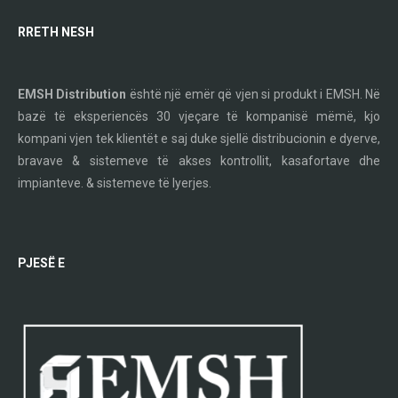
RRETH NESH
EMSH Distribution
është një emër që vjen si produkt i EMSH. Në
bazë të eksperiencës 30 vjeçare të kompanisë mëmë, kjo
kompani vjen tek klientët e saj duke sjellë distribucionin e dyerve,
bravave & sistemeve të akses kontrollit, kasafortave dhe
impianteve. & sistemeve të lyerjes.
PJESË E