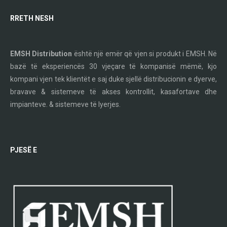
RRETH NESH
EMSH Distribution
është një emër që vjen si produkt i EMSH. Në
bazë të eksperiencës 30 vjeçare të kompanisë mëmë, kjo
kompani vjen tek klientët e saj duke sjellë distribucionin e dyerve,
bravave & sistemeve të akses kontrollit, kasafortave dhe
impianteve. & sistemeve të lyerjes.
PJESË E