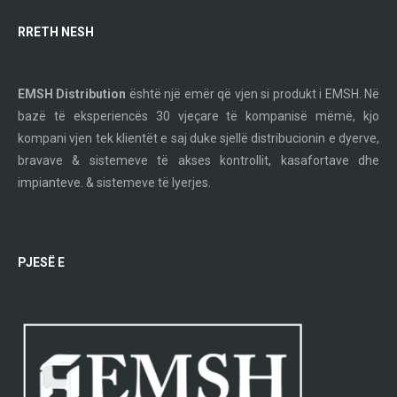
RRETH NESH
EMSH Distribution
është një emër që vjen si produkt i EMSH. Në
bazë të eksperiencës 30 vjeçare të kompanisë mëmë, kjo
kompani vjen tek klientët e saj duke sjellë distribucionin e dyerve,
bravave & sistemeve të akses kontrollit, kasafortave dhe
impianteve. & sistemeve të lyerjes.
PJESË E