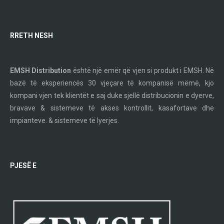
RRETH NESH
EMSH Distribution
është një emër që vjen si produkt i EMSH. Në
bazë të eksperiencës 30 vjeçare të kompanisë mëmë, kjo
kompani vjen tek klientët e saj duke sjellë distribucionin e dyerve,
bravave & sistemeve të akses kontrollit, kasafortave dhe
impianteve. & sistemeve të lyerjes.
PJESË E