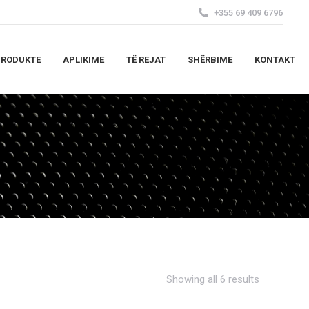
+355 69 409 6796
PRODUKTE
APLIKIME
TË REJAT
SHËRBIME
KONTAKT
PRODUKTE
APLIKIME
TË REJAT
SHËRBIME
KONTAKT
Showing all 6 results