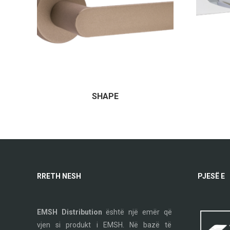
SHAPE
RRETH NESH
PJESË E
EMSH Distribution
është një emër që
vjen si produkt i EMSH. Në bazë të