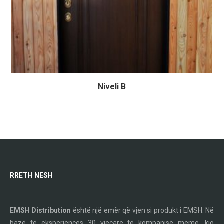
Niveli B
RRETH NESH
EMSH Distribution
është një emër që vjen si produkt i EMSH. Në
bazë të eksperiencës 30 vjeçare të kompanisë mëmë, kjo