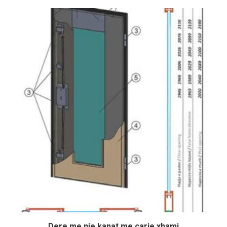
Dere me nje kanat me carje xhami