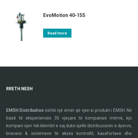
EvoMotion 40-15S
Read more
RRETH NESH
EMSH Distribution
është një emër që vjen si produkt i EMSH. Në
bazë të eksperiencës 30 vjeçare të kompanisë mëmë, kjo
kompani vjen tek klientët e saj duke sjellë distribucionin e dyerve,
bravave & sistemeve të akses kontrollit, kasafortave dhe