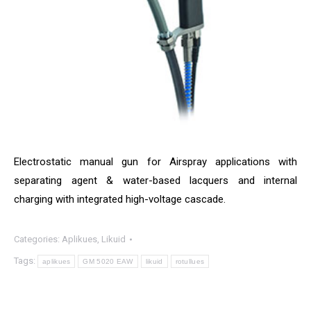
Electrostatic manual gun for Airspray applications with
separating agent & water-based lacquers and internal
charging with integrated high-voltage cascade.
Categories:
Aplikues
,
Likuid
Tags:
aplikues
GM 5020 EAW
likuid
rotullues