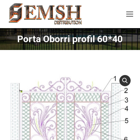
Porta Oborri profil 60*40
You are here: