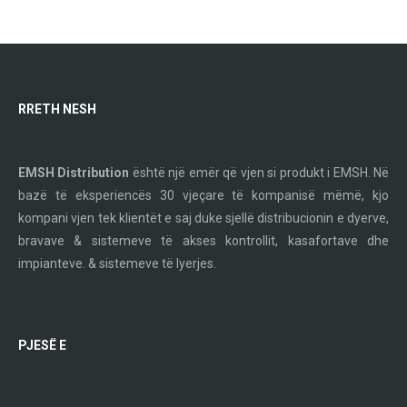
RRETH NESH
EMSH Distribution
është një emër që vjen si produkt i EMSH. Në
bazë të eksperiencës 30 vjeçare të kompanisë mëmë, kjo
kompani vjen tek klientët e saj duke sjellë distribucionin e dyerve,
bravave & sistemeve të akses kontrollit, kasafortave dhe
impianteve. & sistemeve të lyerjes.
PJESË E