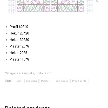
Profil 60*40
Hekur 20*20
Hekur 30*30
Pjaster 20*8
Hekur 20*8
Pjaster 16*8
Categories:
Kangjella
,
Porta Oborri
Tags:
Hekur
Kangjella
Pjaster
Porta oborri
Prodil 60*40