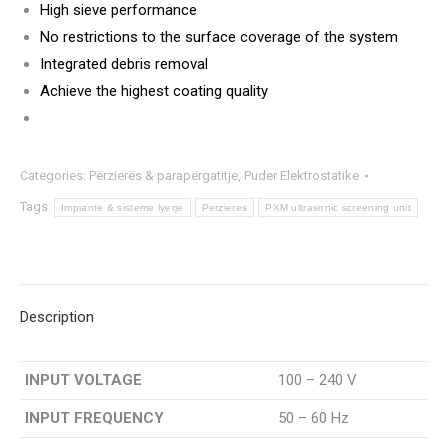
High sieve performance
No restrictions to the surface coverage of the system
Integrated debris removal
Achieve the highest coating quality
Categories:
Përzierës & parapërgatitje
,
Puder Elektrostatike
Tags:
Impiante & sisteme lyerje
Perzieres
PXM ultrasonic screening unit
Description
INPUT VOLTAGE
100 – 240 V
INPUT FREQUENCY
50 – 60 Hz