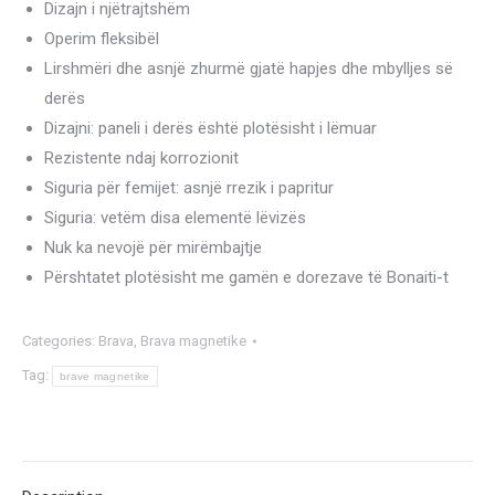
Dizajn i njëtrajtshëm
Operim fleksibël
Lirshmëri dhe asnjë zhurmë gjatë hapjes dhe mbylljes së
derës
Dizajni: paneli i derës është plotësisht i lëmuar
Rezistente ndaj korrozionit
Siguria për femijet: asnjë rrezik i papritur
Siguria: vetëm disa elementë lëvizës
Nuk ka nevojë për mirëmbajtje
Përshtatet plotësisht me gamën e dorezave të Bonaiti-t
Categories:
Brava
,
Brava magnetike
Tag:
brave magnetike