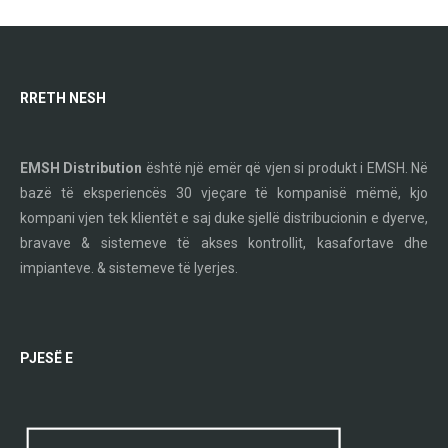
RRETH NESH
EMSH Distribution
është një emër që vjen si produkt i EMSH. Në
bazë të eksperiencës 30 vjeçare të kompanisë mëmë, kjo
kompani vjen tek klientët e saj duke sjellë distribucionin e dyerve,
bravave & sistemeve të akses kontrollit, kasafortave dhe
impianteve. & sistemeve të lyerjes.
PJESË E