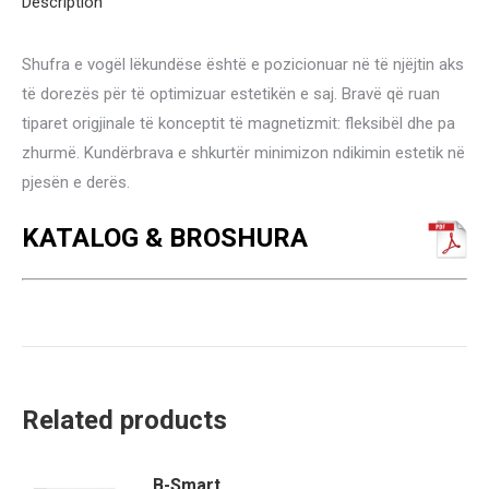
Description
Shufra e vogël lëkundëse është e pozicionuar në të njëjtin aks
të dorezës për të optimizuar estetikën e saj. Bravë që ruan
tiparet origjinale të konceptit të magnetizmit: fleksibël dhe pa
zhurmë. Kundërbrava e shkurtër minimizon ndikimin estetik në
pjesën e derës.
KATALOG & BROSHURA
Related products
B-Smart