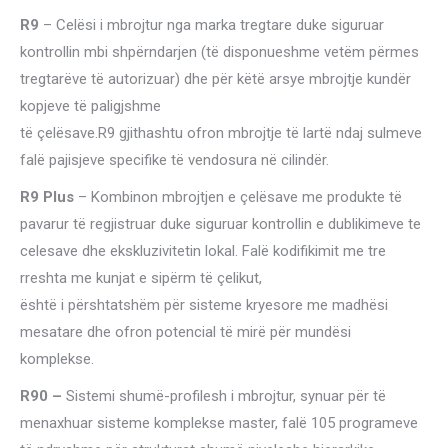
R9
– Celësi i mbrojtur nga marka tregtare duke siguruar
kontrollin mbi shpërndarjen (të disponueshme vetëm përmes
tregtarëve të autorizuar) dhe për këtë arsye mbrojtje kundër
kopjeve të paligjshme
të çelësave.R9 gjithashtu ofron mbrojtje të lartë ndaj sulmeve
falë pajisjeve specifike të vendosura në cilindër.
R9 Plus
– Kombinon mbrojtjen e çelësave me produkte të
pavarur të regjistruar duke siguruar kontrollin e dublikimeve te
celesave dhe ekskluzivitetin lokal. Falë kodifikimit me tre
rreshta me kunjat e sipërm të çelikut,
është i përshtatshëm për sisteme kryesore me madhësi
mesatare dhe ofron potencial të mirë për mundësi
komplekse.
R90 –
Sistemi shumë-profilesh i mbrojtur, synuar për të
menaxhuar sisteme komplekse master, falë 105 programeve