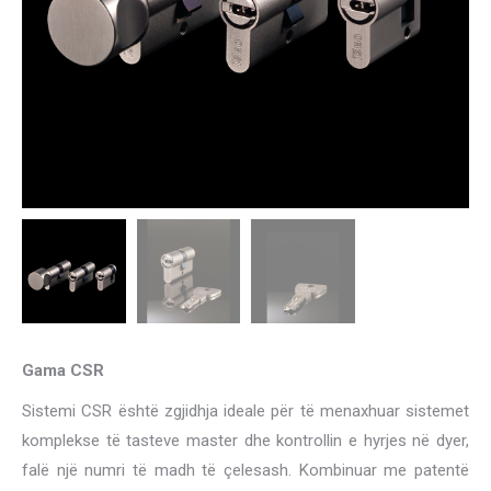
Gama CSR
Sistemi CSR është zgjidhja ideale për të menaxhuar sistemet
komplekse të tasteve master dhe kontrollin e hyrjes në dyer,
falë një numri të madh të çelesash. Kombinuar me patentë