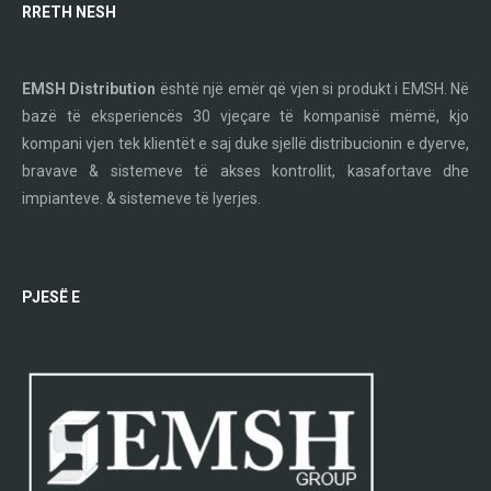
RRETH NESH
EMSH Distribution
është një emër që vjen si produkt i EMSH. Në
bazë të eksperiencës 30 vjeçare të kompanisë mëmë, kjo
kompani vjen tek klientët e saj duke sjellë distribucionin e dyerve,
bravave & sistemeve të akses kontrollit, kasafortave dhe
impianteve. & sistemeve të lyerjes.
PJESË E