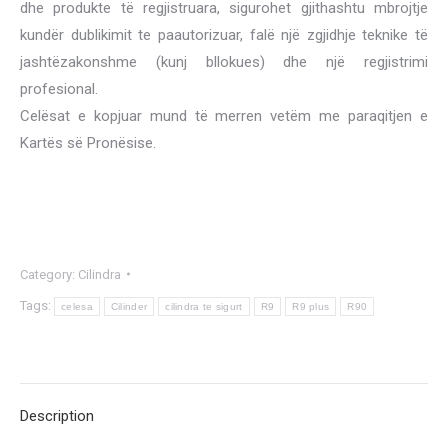
dhe produkte të regjistruara, sigurohet gjithashtu mbrojtje
kundër dublikimit te paautorizuar, falë një zgjidhje teknike të
jashtëzakonshme (kunj bllokues) dhe një regjistrimi
profesional.
Celësat e kopjuar mund të merren vetëm me paraqitjen e
Kartës së Pronësise.
Category:
Cilindra
Tags:
celesa
Cilinder
cilindra te sigurt
R9
R9 plus
R90
Description