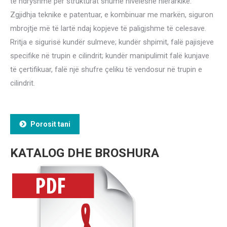
të ndryshme për strukturat shumë niveleshe hierarkike.
Zgjidhja teknike e patentuar, e kombinuar me markën, siguron
mbrojtje më të lartë ndaj kopjeve të paligjshme të celesave.
Rritja e sigurisë kundër sulmeve; kundër shpimit, falë pajisjeve
specifike në trupin e cilindrit; kundër manipulimit falë kunjave
të çertifikuar, falë një shufre çeliku të vendosur në trupin e
cilindrit.
Porosit tani
KATALOG DHE BROSHURA