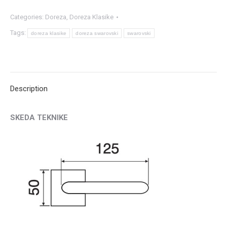
Categories:
Doreza
,
Doreza Klasike
Tags:
doreza klasike
doreza swarovski
swarovski
Description
SKEDA TEKNIKE