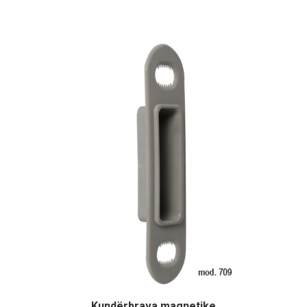
Kundërbrava magnetike