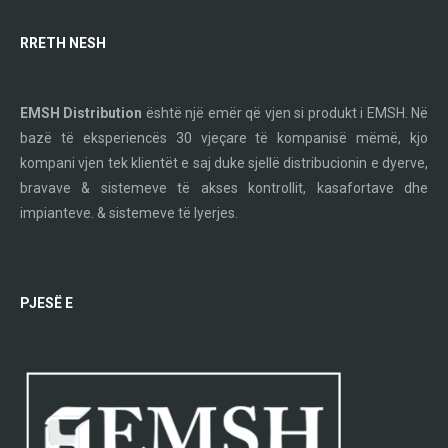
RRETH NESH
EMSH Distribution
është një emër që vjen si produkt i EMSH. Në
bazë të eksperiencës 30 vjeçare të kompanisë mëmë, kjo
kompani vjen tek klientët e saj duke sjellë distribucionin e dyerve,
bravave & sistemeve të akses kontrollit, kasafortave dhe
impianteve. & sistemeve të lyerjes.
PJESË E