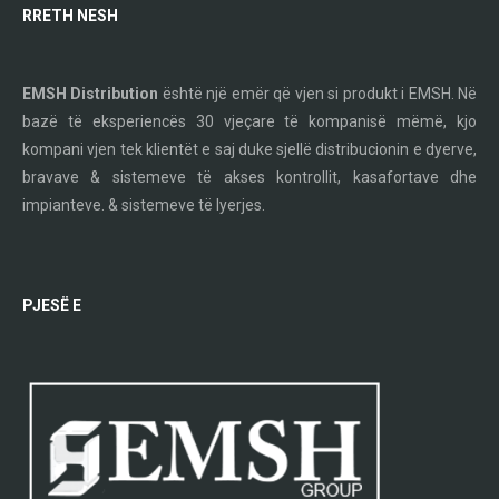
RRETH NESH
EMSH Distribution
është një emër që vjen si produkt i EMSH. Në
bazë të eksperiencës 30 vjeçare të kompanisë mëmë, kjo
kompani vjen tek klientët e saj duke sjellë distribucionin e dyerve,
bravave & sistemeve të akses kontrollit, kasafortave dhe
impianteve. & sistemeve të lyerjes.
PJESË E