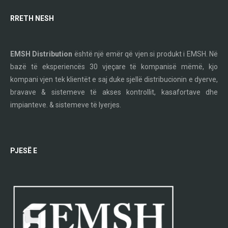
RRETH NESH
EMSH Distribution
është një emër që vjen si produkt i EMSH. Në
bazë të eksperiencës 30 vjeçare të kompanisë mëmë, kjo
kompani vjen tek klientët e saj duke sjellë distribucionin e dyerve,
bravave & sistemeve të akses kontrollit, kasafortave dhe
impianteve. & sistemeve të lyerjes.
PJESË E